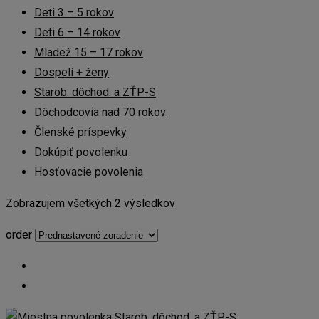
Deti 3 – 5 rokov
Deti 6 – 14 rokov
Mladež 15 – 17 rokov
Dospelí + ženy
Starob. dôchod. a ZŤP-S
Dôchodcovia nad 70 rokov
Členské príspevky
Dokúpiť povolenku
Hosťovacie povolenia
Zobrazujem všetkých 2 výsledkov
order