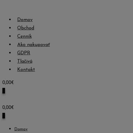
Skip
to
Domov
content
Obchod
Cenník
Ako nakupovať
GDPR
Tlačivá
Kontakt
0,00
€
0
0,00
€
0
Domov