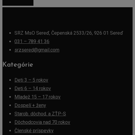
Zobraziť detail
SRZ MsO Sereď, Čepenská 2533/26, 926 01 Sereď
031 – 789 41 36
srzsered@gmail.com
Kategórie
Deti 3 – 5 rokov
Deti 6 – 14 rokov
Mladež 15 – 17 rokov
Dospelí + ženy
Starob. dôchod. a ZŤP-S
Dôchodcovia nad 70 rokov
Členské príspevky